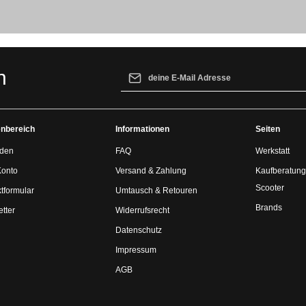
E-Mail-Adresse*
n
Ich habe die
Datenschutzbestimmungen
z
genommen und die
AGB
gelesen und bin 
nbereich
Informationen
einverstanden.
Seiten
den
FAQ
Werkstatt
Konto
Versand & Zahlung
Kaufberatung
Scooter
tformular
Umtausch & Retouren
Brands
tter
Widerrufsrecht
Datenschutz
Impressum
AGB