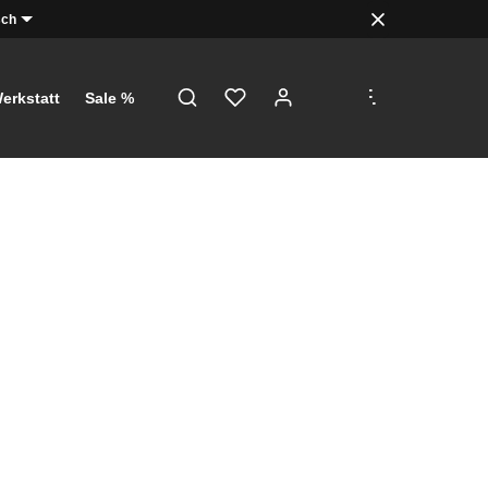
sch
.
.
.
erkstatt
Sale %