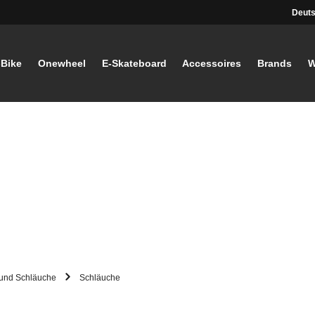
Deut
-Bike
Onewheel
E-Skateboard
Accessoires
Brands
W
 und Schläuche
Schläuche