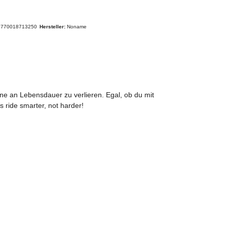
3770018713250
Hersteller:
Noname
hne an Lebensdauer zu verlieren. Egal, ob du mit
s ride smarter, not harder!