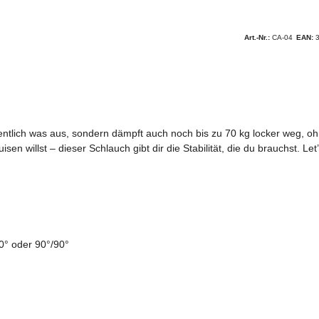
Art.-Nr.:
CA-04
EAN:
dentlich was aus, sondern dämpft auch noch bis zu 70 kg locker weg, o
 willst – dieser Schlauch gibt dir die Stabilität, die du brauchst. Let’
0° oder 90°/90°