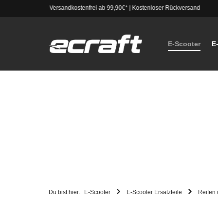
Versandkostenfrei ab 99,90€*
|
Kostenloser Rückversand
E-Scooter
E
Du bist hier:
E-Scooter
E-Scooter Ersatzteile
Reifen