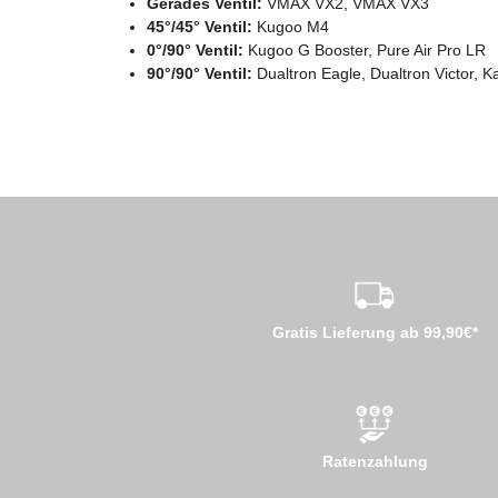
Gerades Ventil:
VMAX VX2, VMAX VX3
45°/45° Ventil:
Kugoo M4
0°/90° Ventil:
Kugoo G Booster, Pure Air Pro LR
90°/90° Ventil:
Dualtron Eagle, Dualtron Victor, 
Gratis Lieferung ab 99,90€*
Ratenzahlung