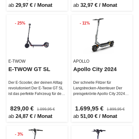
ab
29,97 € / Monat
ab
32,97 € / Monat
- 25%
- 11%
E-TWOW
APOLLO
E-TWOW GT SL
Apollo City 2024
Der E-Scooter, der deinen Alltag
Der schnelle Flitzer für
revolutioniert Der E-Twow GT SL
Langstrecken-Abenteuer Der
ist das perfekte Fahrzeug für den
preisgekrönte Apollo City 2024
täglichen Pendelverk…
glänzt durch seine
beeindruckenden M…
829,00 €
1.699,95 €
1.099,95 €
1.899,95 €
ab
24,87 € / Monat
ab
51,00 € / Monat
- 3%