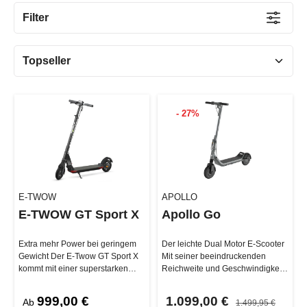
Filter
- 27%
E-TWOW
APOLLO
E-TWOW GT Sport X
Apollo Go
Extra mehr Power bei geringem
Der leichte Dual Motor E-Scooter
Gewicht Der E-Twow GT Sport X
Mit seiner beeindruckenden
kommt mit einer superstarken
Reichweite und Geschwindigkeit
neuen Samsung 10.5 Ah Batterie
setzt der Apollo Go neue Maß…
…
999,00 €
1.099,00 €
Ab
1.499,95 €