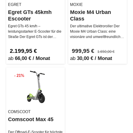
EGRET
MOXIE
Egret GTs 45kmh
Moxie M4 Urban
Escooter
Class
Egret GTs 45 km/h –
Der ultimative Elektroroller Der
leistungsstarker E-Scooter für die
Moxie M4 Urban Class: eine
Straße Der Egret GTs ist der
visionäre und umweltfreundliche
perfekte E-Scooter für alle, die
Ausdrucksform urbaner Luxus.…
sc…
2.199,95 €
999,95 €
1.650,00 €
ab
66,00 € / Monat
ab
30,00 € / Monat
- 21%
COMSCOOT
Comscoot Max 45
Der Offroad-E-Scooter für höchste