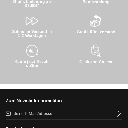
Gratis Lieferung ab
Ratenzahlung
99,90€*
Schneller Versand in
Gratis Rückversand
1-2 Werktagen
Kaufe jetzt Bezahl
Click and Collect
später
Zum Newsletter anmelden
E-Mail-Adresse*
Ich habe die
Datenschutzbestimmungen
zur Kenntnis genommen