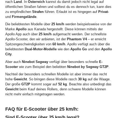
nach
Land
. In
Österreich
kannst du damit jedoch nicht legal auf
öffentlichen Straßen fahren und solltest du es dennoch tun, kann dies
zu empfindlichen
Strafen
führen. Erlaubt ist es hingegen auf
Privat-
und
Firmengelände
.
Die beliebtesten Modelle über
25 km/h
werden beispielsweise von der
Marke
Apollo
aus Kanada hergestellt. Diese können mittels der
Apollo App auch über
25 km/h
aufgemacht werden. Der schnellste
Apollo-Scooter, den wir anbieten, ist der
Phantom V4
– er erreicht
Spitzengeschwindigkeiten von
60 km/h
. Apollo verfügt auch über die
beliebtesten
Dual-Motor-Modelle
wie den
Apollo Go
und den
Apollo
City
.
Aber auch
Ninebot Segway
verfügt über besonders schnelle
E-
Scooter
wie zum Beispiel den beliebten
Ninebot by Segway GT2P
.
Nachteil der besonders schnellen Modelle ist aber immer das recht
hohe
Gewicht
. So bringen diese Modelle rasch
30 kg
auf die Waage.
Der große
GT2P
kommt sogar auf
52 kg
. Beachte also unbedingt das
Gewicht
beim Kauf deines Rollers, denn schwere Modelle können
nicht mehr einfach mitgetragen werden.
FAQ für E-Scooter über 25 km/h:
Sind E-Scooter über 25 km/h legal?