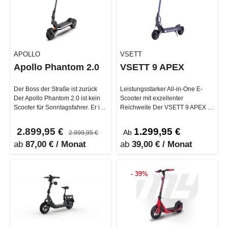
APOLLO
VSETT
Apollo Phantom 2.0
VSETT 9 APEX
Der Boss der Straße ist zurück
Leistungsstarker All-in-One E-
Der Apollo Phantom 2.0 ist kein
Scooter mit exzellenter
Scooter für Sonntagsfahrer. Er ist
Reichweite Der VSETT 9 APEX ist
gebaut für E-Rider, d…
mit einem leistungss…
2.899,95 €
1.299,95 €
Ab
2.999,95 €
ab
87,00 € / Monat
ab
39,00 € / Monat
- 39%