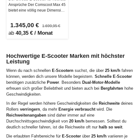
Ansprüche Der Comscoot Max 45
bietet eine völlig neue Dimension
von eKickScootern, die…
1.345,00 €
1.699,95 €
ab
40,35 € / Monat
Hochwertige E-Scooter Marken mit höchster
Leistung
Wenn du nach schnellen
E-Scootern
suchst, die über
25 km/h
fahren
können, werden dich unsere Modelle begeistern.
Schnelle
E-Scooter
benötigen zusätzliche
Power
. Besonders
Dual-Motor-Modelle
erfreuen sich großer Beliebtheit und bieten auch bei
Bergfahrten
hohe
Geschwindigkeiten.
In der Regel werden höhere Geschwindigkeiten die
Reichweite
deines
Rollers
verringern
, da mehr
Energie
verbraucht
wird. Die
Reichweitenangaben
sind daher immer auf eine
Durchschnittsgeschwindigkeit von
20 km/h
bemessen. Solltest du
deutlich schneller fahren, ist die Reichweite oft nur
halb so weit
.
Die erlaubten Fahrbereiche für
E-Scooter
über
25 km/h
variieren je