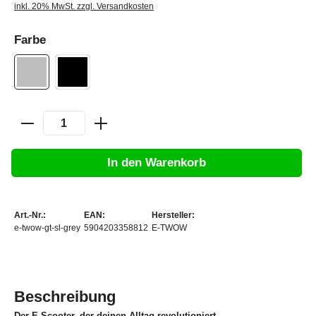
inkl. 20% MwSt. zzgl. Versandkosten
Farbe
In den Warenkorb
Art.-Nr.:
EAN:
Hersteller:
e-twow-gt-sl-grey
5904203358812
E-TWOW
Beschreibung
Der E-Scooter, der deinen Alltag revolutioniert