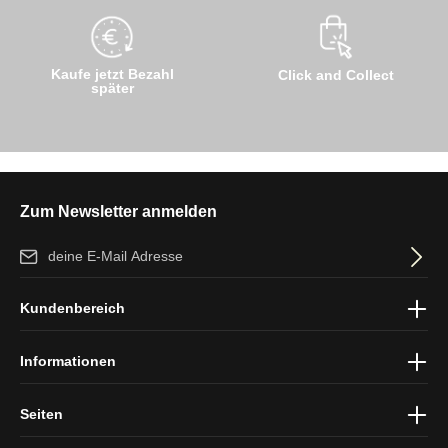
Kaufe jetzt Bezahl
Click and Collect
später
Zum Newsletter anmelden
E-Mail-Adresse*
Ich habe die
Datenschutzbestimmungen
zur Kenntnis genommen
Kundenbereich
und die
AGB
gelesen und bin mit ihnen einverstanden.
Informationen
Seiten