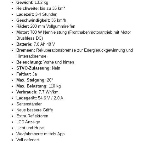
Gewicht:
13.2 kg
Reichweite:
bis zu 35 km*
Ladezeit:
3-4 Stunden
Geschwindigkeit:
35 km/h
Räder:
200 mm Vollgummireifen
Motor:
700 W Nennleistung (Frontnabenmotorantrieb mit Motor
Brushless DC)
Batterie:
7.8 Ah 48 V
Bremsen:
Rekuperationsbremse zur Energierückgewinnung und
Hinterradbremse
Beleuchtung:
Vorne und hinten
STVO-Zulassung:
Nein
Faltbar:
Ja
Max. Steigung:
20°
Max. Belastung:
110 kg
Verbrauch:
7.7 Wh/km
Ladegerät:
54.6 V / 2.0 A
Seitenständer
Neue bessere Griffe
Extra Reflektoren
LCD Anzeige
Licht und Hupe
Wegfahrsperre mittels App
Voll gefedert