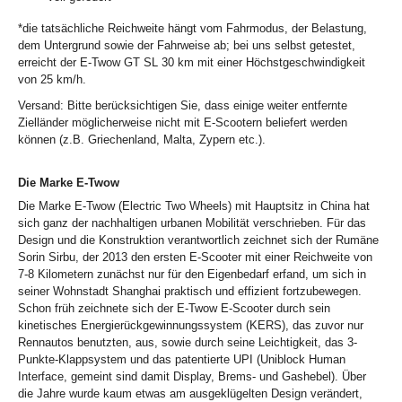
*die tatsächliche Reichweite hängt vom Fahrmodus, der Belastung,
dem Untergrund sowie der Fahrweise ab; bei uns selbst getestet,
erreicht der E-Twow GT SL 30 km mit einer Höchstgeschwindigkeit
von 25 km/h.
Versand: Bitte berücksichtigen Sie, dass einige weiter entfernte
Zielländer möglicherweise nicht mit E-Scootern beliefert werden
können (z.B. Griechenland, Malta, Zypern etc.).
Die Marke E-Twow
Die Marke E-Twow (Electric Two Wheels) mit Hauptsitz in China hat
sich ganz der nachhaltigen urbanen Mobilität verschrieben. Für das
Design und die Konstruktion verantwortlich zeichnet sich der Rumäne
Sorin Sirbu, der 2013 den ersten E-Scooter mit einer Reichweite von
7-8 Kilometern zunächst nur für den Eigenbedarf erfand, um sich in
seiner Wohnstadt Shanghai praktisch und effizient fortzubewegen.
Schon früh zeichnete sich der E-Twow E-Scooter durch sein
kinetisches Energierückgewinnungssystem (KERS), das zuvor nur
Rennautos benutzten, aus, sowie durch seine Leichtigkeit, das 3-
Punkte-Klappsystem und das patentierte UPI (Uniblock Human
Interface, gemeint sind damit Display, Brems- und Gashebel). Über
die Jahre wurde kaum etwas am ausgeklügelten Design verändert,