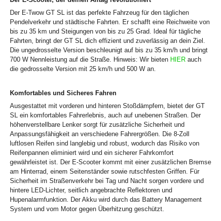
Der E-Twow GT SL ist das perfekte Fahrzeug für den täglichen
Pendelverkehr und städtische Fahrten. Er schafft eine Reichweite von
bis zu 35 km und Steigungen von bis zu 25 Grad. Ideal für tägliche
Fahrten, bringt der GT SL dich effizient und zuverlässig an dein Ziel.
Die ungedrosselte Version beschleunigt auf bis zu 35 km/h und bringt
700 W Nennleistung auf die Straße. Hinweis: Wir bieten
HIER
auch
die gedrosselte Version mit 25 km/h und 500 W an.
Komfortables und Sicheres Fahren
Ausgestattet mit vorderen und hinteren Stoßdämpfern, bietet der GT
SL ein komfortables Fahrerlebnis, auch auf unebenen Straßen. Der
höhenverstellbare Lenker sorgt für zusätzliche Sicherheit und
Anpassungsfähigkeit an verschiedene Fahrergrößen. Die 8-Zoll
luftlosen Reifen sind langlebig und robust, wodurch das Risiko von
Reifenpannen eliminiert wird und ein sicherer Fahrkomfort
gewährleistet ist. Der E-Scooter kommt mit einer zusätzlichen Bremse
am Hinterrad, einem Seitenständer sowie rutschfesten Griffen. Für
Sicherheit im Straßenverkehr bei Tag und Nacht sorgen vordere und
hintere LED-Lichter, seitlich angebrachte Reflektoren und
Hupenalarmfunktion. Der Akku wird durch das Battery Management
System und vom Motor gegen Überhitzung geschützt.