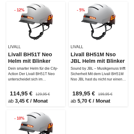
- 12%
- 5%
LIVALL
LIVALL
Livall BH51T Neo
Livall BH51M Nso
Helm mit Blinker
JBL Helm mit Blinker
Dein smarter Helm für die City-
Sound by JBL – Musikgenuss trifft
Action Der Livall BH51T Neo
Sicherheit Mit dem Livall BH51M
unterscheidet sich im
Nso JBL hast du nicht nur einen
Wesentlichen vom BH51M Neo,
smarten Helm, sondern …
dadurch, da…
114,95 €
189,95 €
129,95 €
199,95 €
ab
3,45 € / Monat
ab
5,70 € / Monat
- 10%