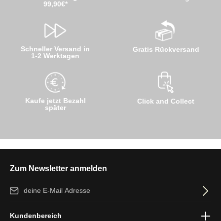
99,90€*
Schneller Versand in
Gratis Rückversand
1-2 Werktagen
Kaufe jetzt Bezahl
Click and Collect
später
Zum Newsletter anmelden
E-Mail-Adresse*
Ich habe die
Datenschutzbestimmungen
zur Kenntnis genommen
Kundenbereich
und die
AGB
gelesen und bin mit ihnen einverstanden.