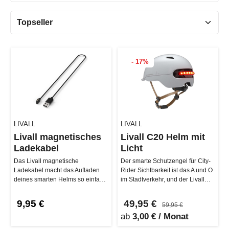
- 17%
LIVALL
LIVALL
Livall magnetisches
Livall C20 Helm mit
Ladekabel
Licht
Das Livall magnetische
Der smarte Schutzengel für City-
Ladekabel macht das Aufladen
Rider Sichtbarkeit ist das A und O
deines smarten Helms so einfach
im Stadtverkehr, und der Livall
wie nie. Kein lästiges
C20 geht dabei keine …
Rumfummeln me…
9,95 €
49,95 €
59,95 €
ab
3,00 € / Monat