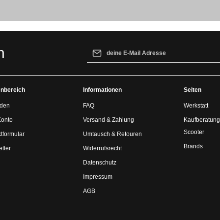
E-Mail-Adresse*
n
Ich habe die
Datenschutzbestimmungen
z
genommen und die
AGB
gelesen und bin 
nbereich
Informationen
einverstanden.
Seiten
den
FAQ
Werkstatt
Konto
Versand & Zahlung
Kaufberatung
Scooter
tformular
Umtausch & Retouren
Brands
tter
Widerrufsrecht
Datenschutz
Impressum
AGB