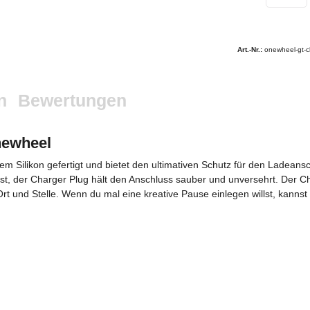
Art.-Nr.:
onewheel-gt-c
n
Bewertungen
newheel
em Silikon gefertigt und bietet den ultimativen Schutz für den Ladea
st, der Charger Plug hält den Anschluss sauber und unversehrt. Der C
rt und Stelle. Wenn du mal eine kreative Pause einlegen willst, kannst