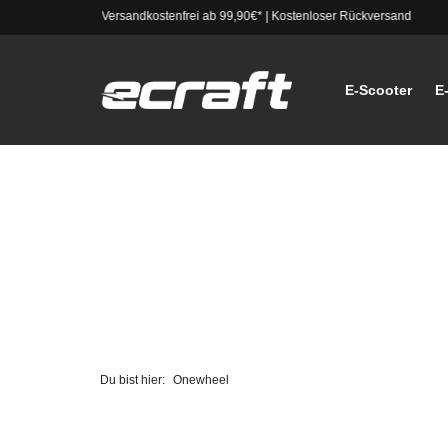
Versandkostenfrei ab 99,90€*
|
Kostenloser Rückversand
E-Scooter
E
Du bist hier:
Onewheel