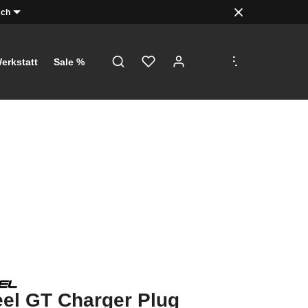
sch
.
.
.
erkstatt
Sale %
el GT Charger Plug