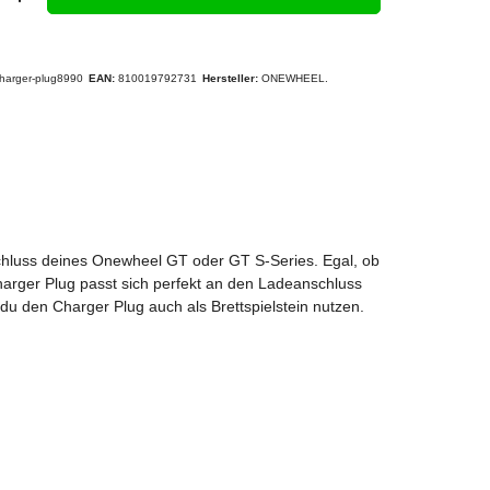
harger-plug8990
EAN:
810019792731
Hersteller:
ONEWHEEL.
nschluss deines Onewheel GT oder GT S-Series. Egal, ob
harger Plug passt sich perfekt an den Ladeanschluss
 du den Charger Plug auch als Brettspielstein nutzen.