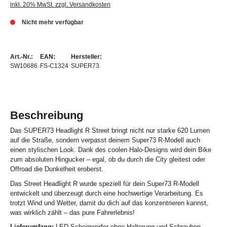
inkl. 20% MwSt. zzgl. Versandkosten
Nicht mehr verfügbar
Art.-Nr.:
EAN:
Hersteller:
SW10686
FS-C1324
SUPER73
Beschreibung
Das SUPER73 Headlight R Street bringt nicht nur starke 620 Lumen
auf die Straße, sondern verpasst deinem Super73 R-Modell auch
einen stylischen Look. Dank des coolen Halo-Designs wird dein Bike
zum absoluten Hingucker – egal, ob du durch die City gleitest oder
Offroad die Dunkelheit eroberst.
Das Street Headlight R wurde speziell für dein Super73 R-Modell
entwickelt und überzeugt durch eine hochwertige Verarbeitung. Es
trotzt Wind und Wetter, damit du dich auf das konzentrieren kannst,
was wirklich zählt – das pure Fahrerlebnis!
Lieferumfang:
LED-Scheinwerfer ohne Halterung und Schrauben