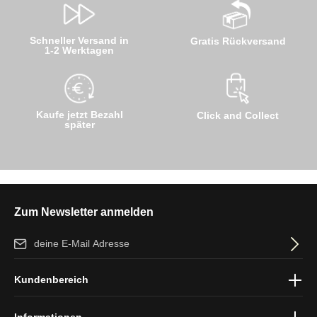
Schneller Versand in
Gratis Rückversand
1-2 Werktagen
Kaufe jetzt Bezahl
Click and Collect
später
Zum Newsletter anmelden
E-Mail-Adresse*
Ich habe die
Datenschutzbestimmungen
zur Kenntnis genommen
Kundenbereich
und die
AGB
gelesen und bin mit ihnen einverstanden.