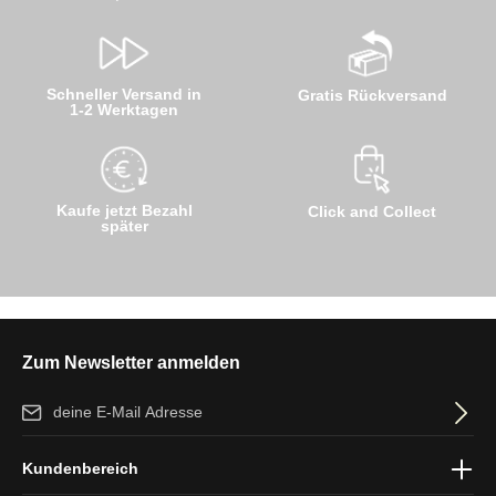
Schneller Versand in
Gratis Rückversand
1-2 Werktagen
Kaufe jetzt Bezahl
Click and Collect
später
Zum Newsletter anmelden
E-Mail-Adresse*
Ich habe die
Datenschutzbestimmungen
zur Kenntnis genommen
Kundenbereich
und die
AGB
gelesen und bin mit ihnen einverstanden.