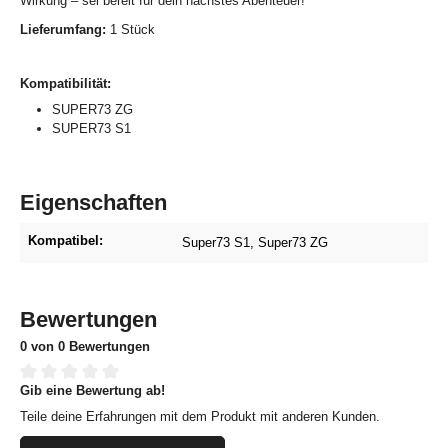
Wirkung – sei bereit für dein nächstes Abenteuer!
Lieferumfang:
1 Stück
Kompatibilität:
SUPER73 ZG
SUPER73 S1
Eigenschaften
Kompatibel:
Super73 S1
, Super73 ZG
Bewertungen
0 von 0 Bewertungen
Gib eine Bewertung ab!
Durchschnittliche Bewertung von 0 von 5 Sternen
Teile deine Erfahrungen mit dem Produkt mit anderen Kunden.